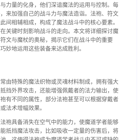
识与力量的化身，他们深谙魔法的运用与控制。每
略，来加强自己的战斗力与魔法造诣。法袍、符文
彼此间相辅相成，构成了魔法战斗中的核心要素。
能在关键时刻影响战斗的走向。本文将详细探讨魔
、符文与魔杖的奥秘，揭示它们在战斗中的重要
何巧妙地运用这些装备来达成胜利。
通常由特殊的魔法织物或灵魂材料制成，拥有强大
效抵挡外界攻击，还能增强佩戴者的法力输出，使
法袍有不同的属性，部分法袍甚至可以根据穿戴者
力或法术增幅效果。
些法袍具备消失在空气中的能力，使魔道学者能够
袍能抵挡魔法攻击，比如吸收一定量的伤害后，将
力池。这使得法袍成为魔道学者战斗中不可或缺的